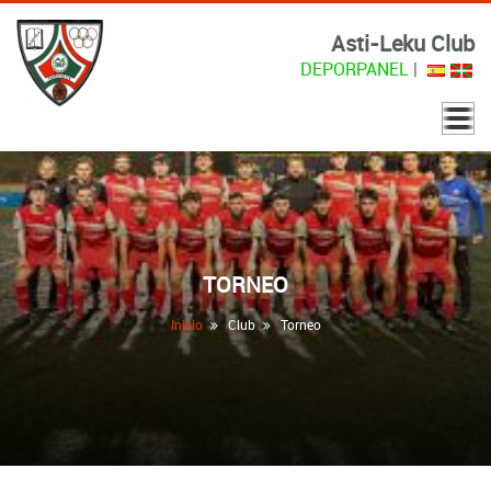
Asti-Leku Club
DEPORPANEL
|
TORNEO
Inicio
Club
Torneo