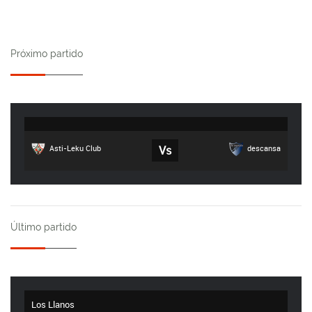
Próximo partido
Asti-Leku Club
Vs
descansa
Último partido
Los Llanos