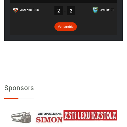
Astileku Club
2
-
2
Urduliz FT
Ver partido
Sponsors