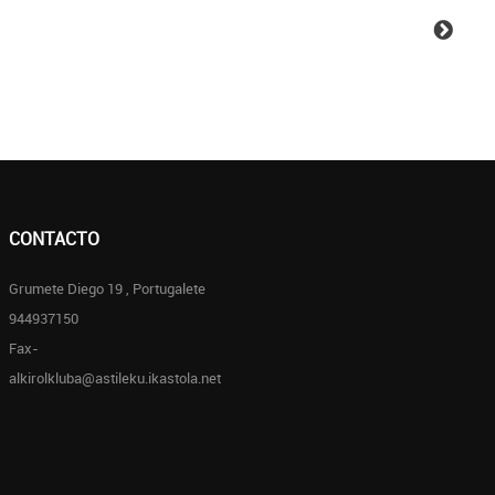
CONTACTO
Grumete Diego 19 , Portugalete
944937150
Fax-
alkirolkluba@astileku.ikastola.net