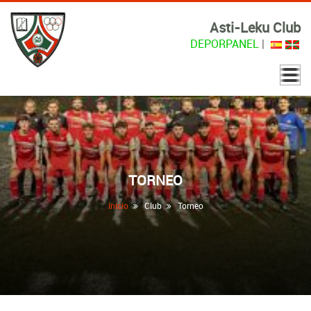
Asti-Leku Club
DEPORPANEL
|
TORNEO
Inicio
Club
Torneo