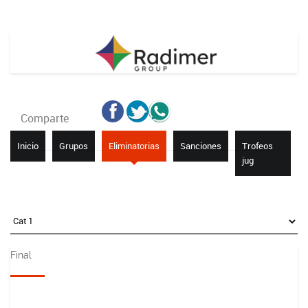
Comparte
Inicio
Grupos
Eliminatorias
Sanciones
Trofeos
jug
Final