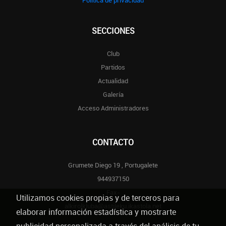
Politica de privacidad
SECCIONES
Club
Partidos
Actualidad
Galería
Acceso Administradores
CONTACTO
Grumete Diego 19 , Portugalete
944937150
Fax-
Utilizamos cookies propias y de terceros para
alkirolkluba@astileku.ikastola.net
elaborar información estadística y mostrarte
publicidad personalizada a través del análisis de tu