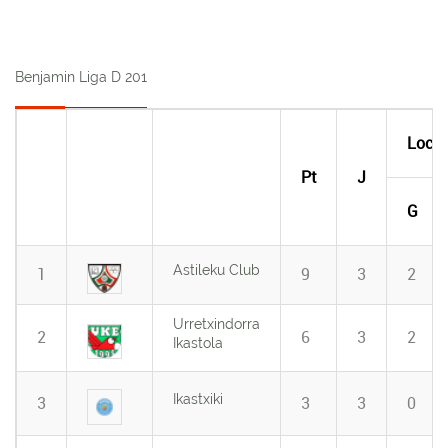
Benjamin Liga D 201
Local
Pt
J
G
Astileku Club
1
9
3
2
Urretxindorra
2
6
3
2
Ikastola
Ikastxiki
3
3
3
0