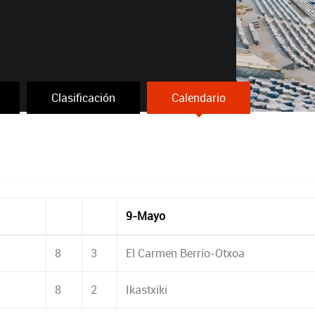
Clasificación
Calendario
9-Mayo
8
3
El Carmen Berrio-Otxoa
8
2
Ikastxiki