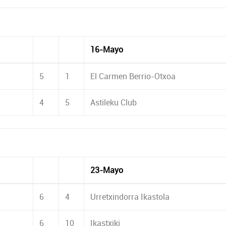
16-Mayo
5
1
El Carmen Berrio-Otxoa
4
5
Astileku Club
23-Mayo
6
4
Urretxindorra Ikastola
6
10
Ikastxiki