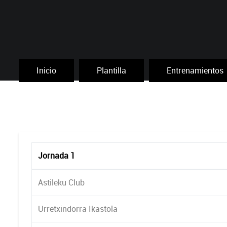
Inicio
Plantilla
Entrenamientos
Jornada 1
Astileku Club
Urretxindorra Ikastola