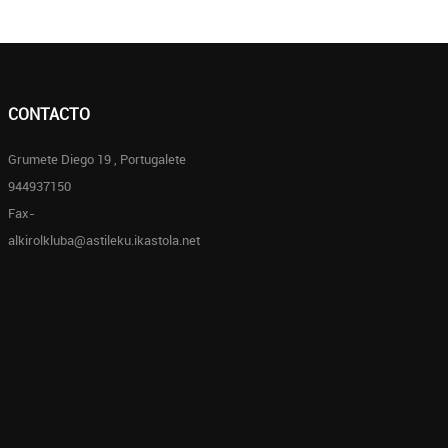
CONTACTO
Grumete Diego 19 , Portugalete
944937150
Fax-
alkirolkluba@astileku.ikastola.net