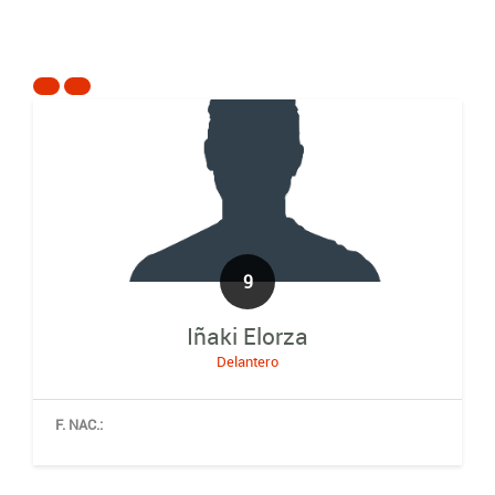
9
Iñaki Elorza
Delantero
F. NAC.: