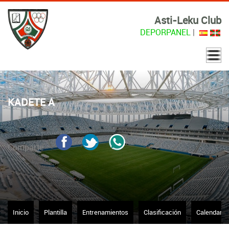
Asti-Leku Club
DEPORPANEL
|
KADETE A
Comparte
Inicio
Plantilla
Entrenamientos
Clasificación
Calendario