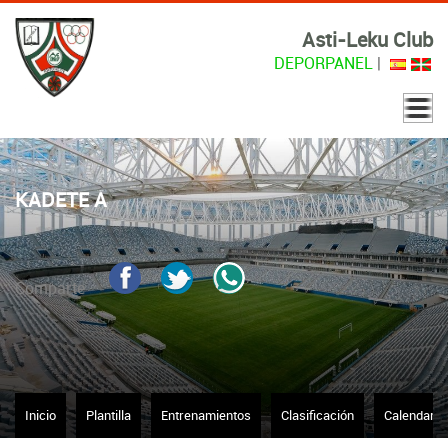
Asti-Leku Club
DEPORPANEL
|
KADETE A
Comparte
Inicio
Plantilla
Entrenamientos
Clasificación
Calendario