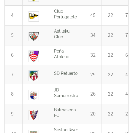
Club
4
45
22
7
Portugalete
Astileku
5
34
22
7
Club
Peña
6
32
22
6
Athletic
SD Retuerto
7
29
22
4
JD
8
26
22
4
Somorrostro
Balmaseda
9
20
22
2
FC
Sestao River