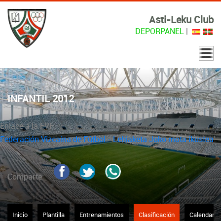
Asti-Leku Club
DEPORPANEL
|
INFANTIL 2012
Enlace a la FVF
Federación Vizcaína de Fútbol - Lehiaketa Joko mota ikustea
Comparte
Inicio
Plantilla
Entrenamientos
Clasificación
Calendario