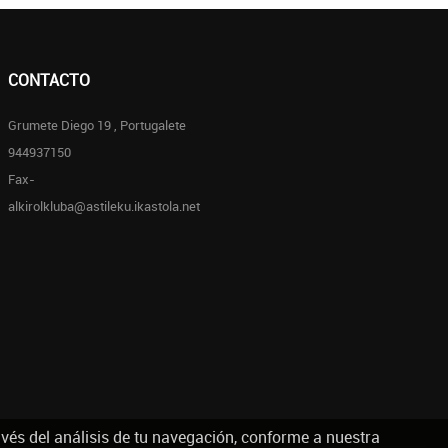
CONTACTO
Grumete Diego 19 , Portugalete
944937150
Fax-
alkirolkluba@astileku.ikastola.net
avés del análisis de tu navegación, conforme a nuestra