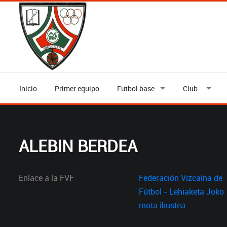
Inicio
Primer equipo
Futbol base
Club
ALEBIN BERDEA
Enlace a la FVF
Federación Vizcaína de
Fútbol - Lehiaketa Joko
mota ikustea