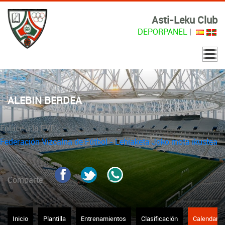
Asti-Leku Club
DEPORPANEL
|
ALEBIN BERDEA
Enlace a la FVF
Federación Vizcaína de Fútbol - Lehiaketa Joko mota ikustea
Comparte
Inicio
Plantilla
Entrenamientos
Clasificación
Calendario