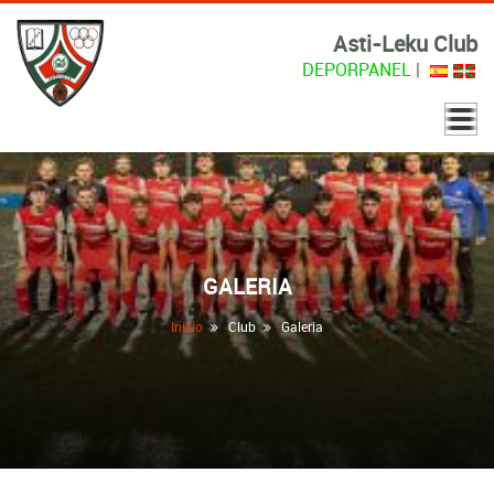
Asti-Leku Club
DEPORPANEL
|
GALERIA
Inicio
Club
Galeria