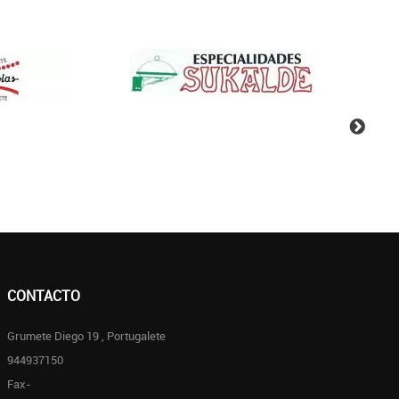
CONTACTO
Grumete Diego 19 , Portugalete
944937150
Fax-