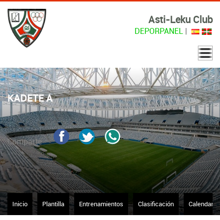
Asti-Leku Club
DEPORPANEL
|
KADETE A
Comparte
Inicio
Plantilla
Entrenamientos
Clasificación
Calendario