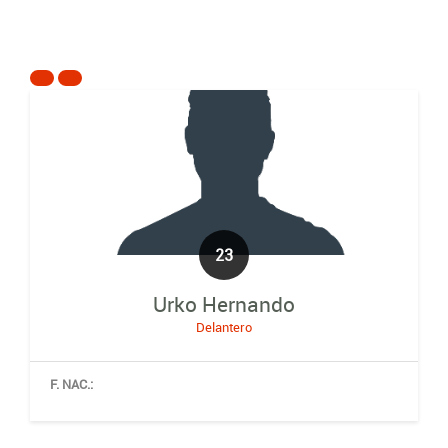
23
Urko Hernando
Delantero
F. NAC.: