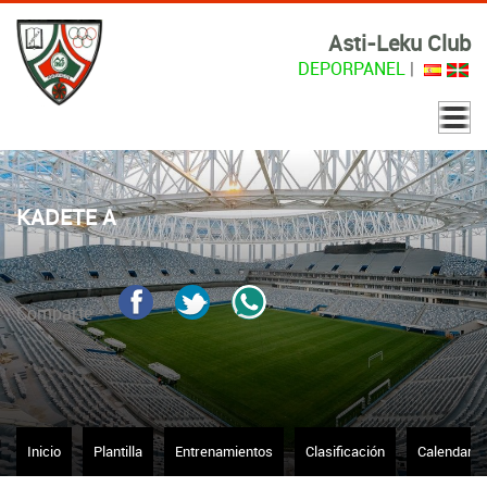
Asti-Leku Club
DEPORPANEL
|
KADETE A
Comparte
Inicio
Plantilla
Entrenamientos
Clasificación
Calendario