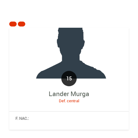
15
Lander Murga
Def. central
F. NAC.: