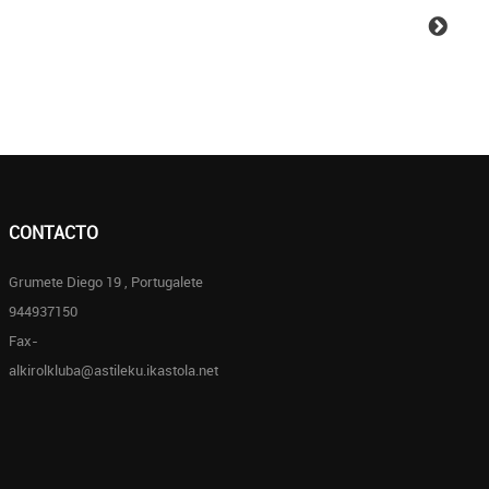
CONTACTO
Grumete Diego 19 , Portugalete
944937150
Fax-
alkirolkluba@astileku.ikastola.net