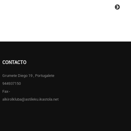
CONTACTO
Grumete Diego 19 , Portugalete
944937150
Fax-
alkirolkluba@astileku.ikastola.net