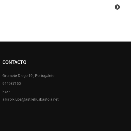
CONTACTO
Grumete Diego 19 , Portugalete
944937150
Fax-
alkirolkluba@astileku.ikastola.net