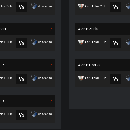
eku Club
Vs
descansa
Asti-Leku Club
Vs
berri
/
Alebin Zuria
eku Club
Vs
descansa
Asti-Leku Club
Vs
012
/
Alebin Gorria
eku Club
Vs
descansa
Asti-Leku Club
Vs
013
/
eku Club
Vs
descansa