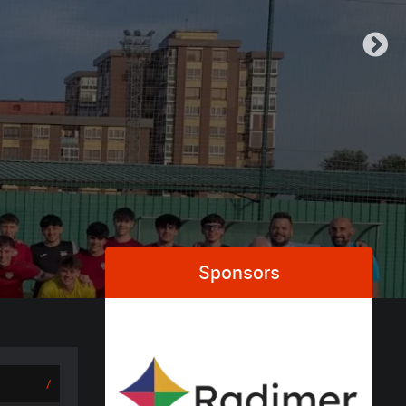
Sponsors
/