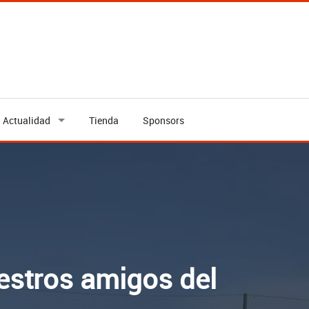
Actualidad
Tienda
Sponsors
estros amigos del
umbles Rangers
Asturias