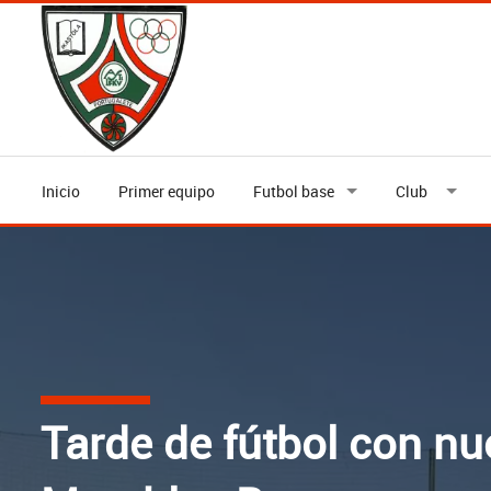
Inicio
Primer equipo
Futbol base
Club
Tarde de fútbol con nu
El partido frente al M
Cerramos la 25-26 en 