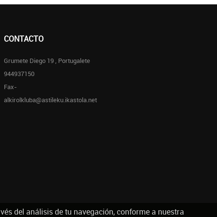
CONTACTO
Grumete Diego 19 , Portugalete
944937150
Fax-
alkirolkluba@astileku.ikastola.net
avés del análisis de tu navegación, conforme a nuestra