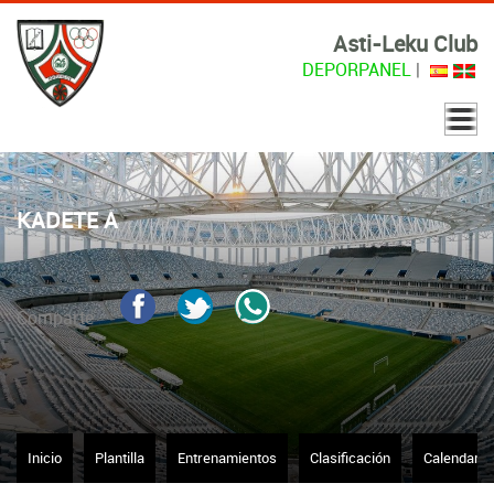
Asti-Leku Club
DEPORPANEL
|
KADETE A
Comparte
Inicio
Plantilla
Entrenamientos
Clasificación
Calendario